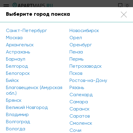
0
Выберите город поиска
Благовещенск (Амурская обл.)
Санкт-Петербург
Новосибирск
Главная
/
Аналитика
/
Москва
Орел
IPG.Estate: Обзор рынка гостиничной недвижимости в Санкт-
Архангельск
Оренбург
Петербурге по итогам I полугодия 2022
Астрахань
Пенза
Барнаул
Пермь
Белгород
Петрозаводск
IPG.Estate: Обзор рынка гостиничной
Белогорск
Псков
недвижимости в Санкт-Петербурге по
Бийск
Ростов-на-Дону
итогам I полугодия 2022
Благовещенск (Амурская
Рязань
обл.)
Салехард
Брянск
Самара
Великий Новгород
Саранск
Владимир
Саратов
Волгоград
Смоленск
Вологда
Сочи